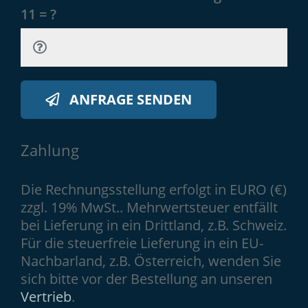
11 = ?
ANFRAGE SENDEN
Zahlung
Die Rechnungsstellung erfolgt in EURO (€)
zzgl. 19% MwSt.. Mehrwertsteuer entfällt
bei Lieferung in ein Drittland, z.B. Schweiz.
Für die steuerfreie Lieferung in ein EU-
Nachbarland, z.B. Österreich, wenden Sie
sich bitte vor der Bestellung an unseren
Vertrieb
.