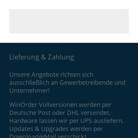
Lieferung & Zahlung
Unsere Angebote richten sich
ausschließlich an Gewerbetreibende und
Unternehmer!
WinOrder Vollversionen werden per
Deutsche Post oder DHL versendet.
Hardware lassen wir per UPS ausliefern.
Updates & Upgrades werden per
Download/eMail verschickt.