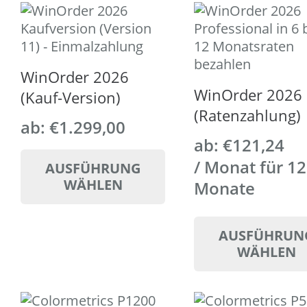
WinOrder 2026
WinOrder 2026
(Kauf-Version)
(Ratenzahlung)
ab:
€
1.299,00
ab:
€
121,24
Dieses
Produkt
/ Monat für 12
AUSFÜHRUNG
weist
WÄHLEN
Monate
mehrere
Varianten
auf.
AUSFÜHRUN
WÄHLEN
Die
Optionen
können
auf