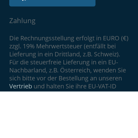
Zahlung
Die Rechnungsstellung erfolgt in EURO (€)
zzgl. 19% Mehrwertsteuer (entfällt bei
Lieferung in ein Drittland, z.B. Schweiz).
Für die steuerfreie Lieferung in ein EU-
Nachbarland, z.B. Österreich, wenden Sie
sich bitte vor der Bestellung an unseren
Vertrieb
und halten Sie ihre EU-VAT-ID
bereit.
Netzwerke