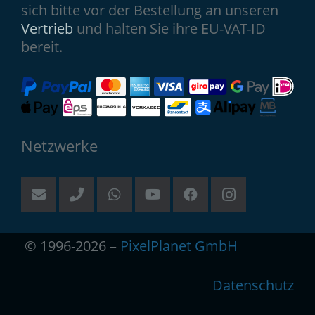
sich bitte vor der Bestellung an unseren
Vertrieb
und halten Sie ihre EU-VAT-ID
bereit.
Netzwerke
© 1996-2026 –
PixelPlanet GmbH
Datenschutz