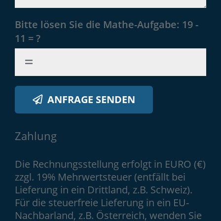
Bitte lösen Sie die Mathe-Aufgabe:
19 -
11 = ?
ANFRAGE SENDEN
Zahlung
Die Rechnungsstellung erfolgt in EURO (€)
zzgl. 19% Mehrwertsteuer (entfällt bei
Lieferung in ein Drittland, z.B. Schweiz).
Für die steuerfreie Lieferung in ein EU-
Nachbarland, z.B. Österreich, wenden Sie