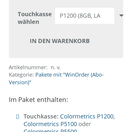
Touchkasse
wählen
IN DEN WARENKORB
Paket
1
mit
WinOrder
Artikelnummer:
n. v.
Kategorie:
(Abo-
Pakete mit "WinOrder (Abo-
Version)"
Version)
Menge
Im Paket enthalten:
Touchkasse:
Colormetrics P1200
,
Colormetrics P5100
oder
Colormetrics P5500