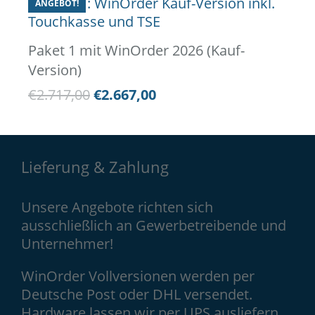
ANGEBOT!
Paket 1 mit WinOrder 2026 (Kauf-
Version)
€
2.717,00
€
2.667,00
Lieferung & Zahlung
Unsere Angebote richten sich
ausschließlich an Gewerbetreibende und
Unternehmer!
WinOrder Vollversionen werden per
Deutsche Post oder DHL versendet.
Hardware lassen wir per UPS ausliefern.