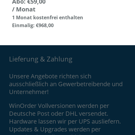
Abo:
€
59,00
/ Monat
1 Monat kostenfrei enthalten
Einmalig:
€
968,00
Lieferung & Zahlung
Unsere Angebote richten sich
ausschließlich an Gewerbetreibende und
Unternehmer!
WinOrder Vollversionen werden per
Deutsche Post oder DHL versendet.
Hardware lassen wir per UPS ausliefern.
Updates & Upgrades werden per