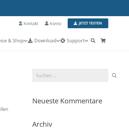
Kontakt
Konto
JETZT TESTEN
ise & Shop
Download
Support
Es befinden sich keine Produkte im Warenkorb.
Suchen
nach:
Neueste Kommentare
llen
Archiv