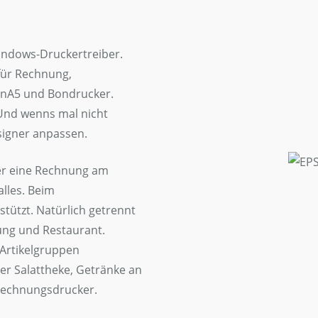
indows-Druckertreiber.
für Rechnung,
inA5 und Bondrucker.
 Und wenns mal nicht
signer anpassen.
er eine Rechnung am
lles. Beim
tützt. Natürlich getrennt
lung und Restaurant.
 Artikelgruppen
der Salattheke, Getränke an
Rechnungsdrucker.