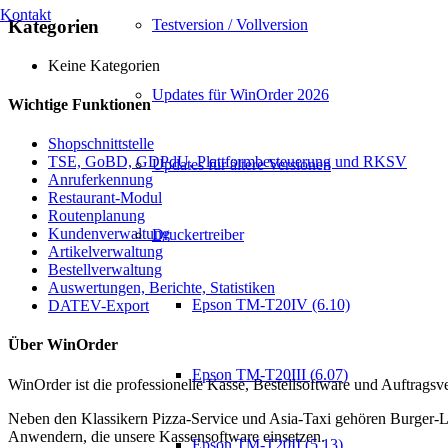
Kontakt
Testversion / Vollversion
Kategorien
Keine Kategorien
Updates für WinOrder 2026
Wichtige Funktionen
Shopschnittstelle
TSE, GoBD, GDPdU, Plattformbesteuerung und RKSV
Updates für ältere Versionen
Anruferkennung
Restaurant-Modul
Routenplanung
Kundenverwaltung
Druckertreiber
Artikelverwaltung
Bestellverwaltung
Auswertungen, Berichte, Statistiken
Epson TM-T20IV (6.10)
DATEV-Export
Über WinOrder
Epson TM-T20III (6.07)
WinOrder ist die professionelle Kasse, Bestellsoftware und Auftrags
Neben den Klassikern Pizza-Service und Asia-Taxi gehören Burger-Lie
Anwendern, die unsere Kassensoftware einsetzen.
Epson TM-T20II (5.13)