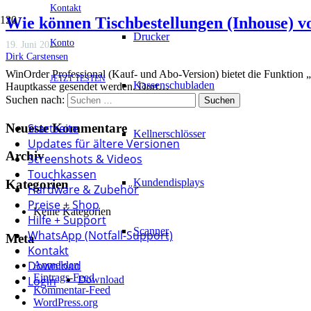
Kontakt
Wie können Tischbestellungen (Inhouse) v
Drucker
Konto
19. Juni 2020
Dirk Carstensen
WinOrder Professional (Kauf- und Abo-Version) bietet die Funktion
JETZT TESTEN
Kassenschubladen
Hauptkasse gesendet werden. Dort…
Suchen nach:
Neueste Kommentare
Startseite
Kellnerschlösser
Updates für ältere Versionen
Archiv
Screenshots & Videos
Touchkassen
Kundendisplays
Kategorien
Hardware & Zubehör
Preise + Shop
Keine Kategorien
Hilfe + Support
Scanner
WhatsApp (Notfall-Support)
Meta
Kontakt
Download
Anmelden
Eintrags-Feed
Login
Download
Kommentar-Feed
WordPress.org