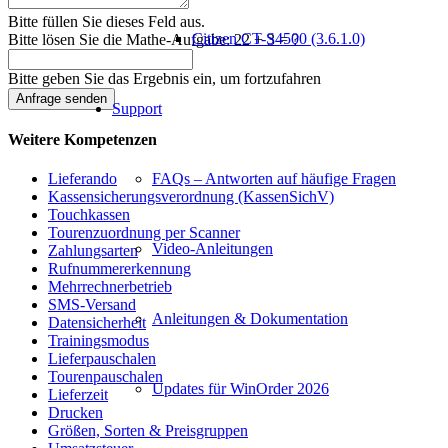
Bitte füllen Sie dieses Feld aus.
Citizen CT-S4500 (3.6.1.0)
Bitte lösen Sie die Mathe-Aufgabe:
22 + 3 = ?
Bitte geben Sie das Ergebnis ein, um fortzufahren
Anfrage senden
Support
Weitere Kompetenzen
FAQs – Antworten auf häufige Fragen
Lieferando
Kassensicherungsverordnung (KassenSichV)
Touchkassen
Tourenzuordnung per Scanner
Video-Anleitungen
Zahlungsarten
Rufnummererkennung
Mehrrechnerbetrieb
SMS-Versand
Anleitungen & Dokumentation
Datensicherheit
Trainingsmodus
Lieferpauschalen
Tourenpauschalen
Updates für WinOrder 2026
Lieferzeit
Drucken
Größen, Sorten & Preisgruppen