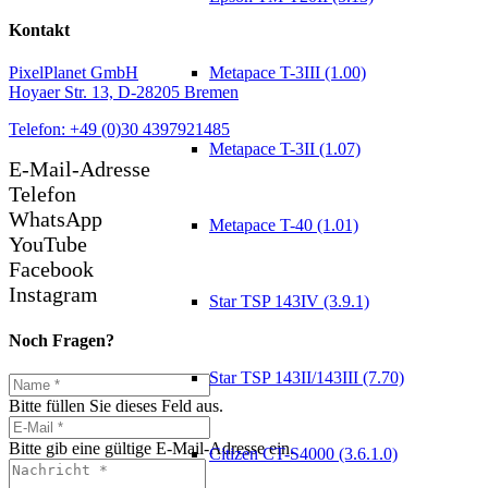
Kontakt
Metapace T-3III (1.00)
PixelPlanet GmbH
Hoyaer Str. 13, D-28205 Bremen
Telefon: +49 (0)30 4397921485
Metapace T-3II (1.07)
E-Mail-Adresse
Telefon
WhatsApp
Metapace T-40 (1.01)
YouTube
Facebook
Instagram
Star TSP 143IV (3.9.1)
Noch Fragen?
Star TSP 143II/143III (7.70)
Bitte füllen Sie dieses Feld aus.
Bitte gib eine gültige E-Mail-Adresse ein.
Citizen CT-S4000 (3.6.1.0)