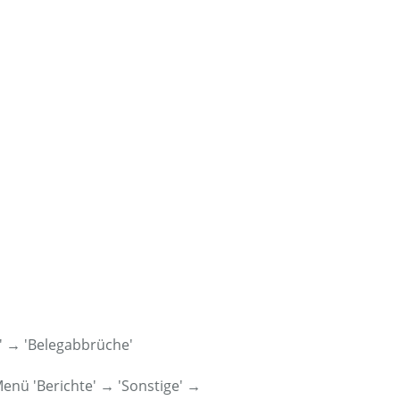
e' → 'Belegabbrüche'
enü 'Berichte' → 'Sonstige' →