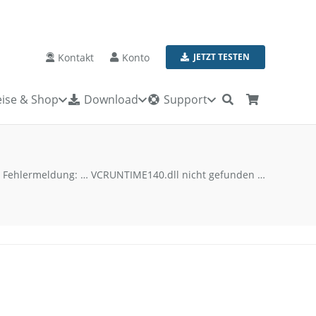
Kontakt
Konto
JETZT TESTEN
ise & Shop
Download
Support
Fehlermeldung: … VCRUNTIME140.dll nicht gefunden …