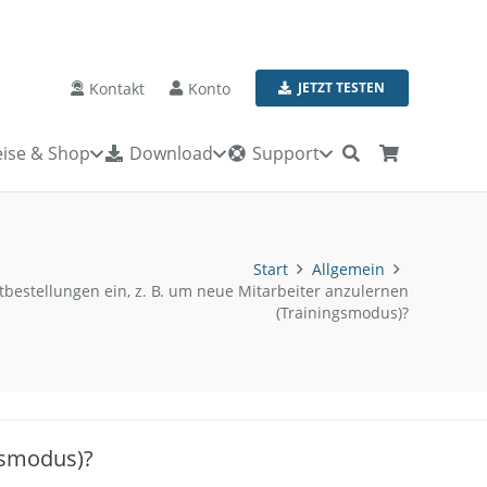
Kontakt
Konto
JETZT TESTEN
ise & Shop
Download
Support
Start
Allgemein
bestellungen ein, z. B. um neue Mitarbeiter anzulernen
(Trainingsmodus)?
ngsmodus)?