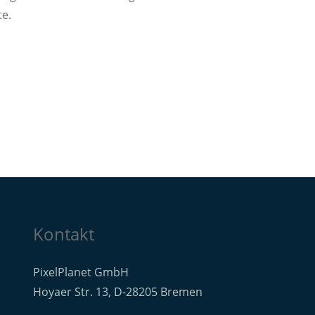
te.
Kontakt
PixelPlanet GmbH
Hoyaer Str. 13, D-28205 Bremen