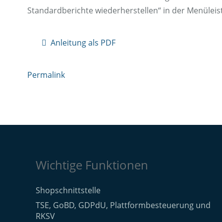
Standardberichte wiederherstellen“ in der Menüleis
Anleitung als PDF
Permalink
Wichtige Funktionen
Shopschnittstelle
TSE, GoBD, GDPdU, Plattformbesteuerung und
RKSV