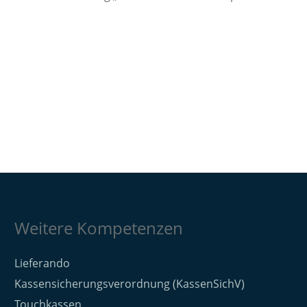
Weitere Kompetenzen
Lieferando
Kassensicherungsverordnung (KassenSichV)
Touchkassen